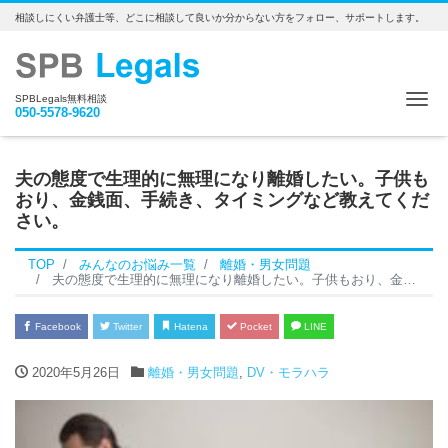
相談しにくい弁護士等、どこに相談して良いか分からない方をフォロー、サポートします。
Me
SPBLegals無料相談
050-5578-9620
夫の態度で生理的に無理になり離婚したい。子供も
おり、金銭面、手続き、タイミングなど教えてくだ
さい。
TOP
みんなのお悩み一覧
離婚・男女問題
夫の態度で生理的に無理になり離婚したい。子供もおり、金銭面、手続き、タイミングなど教えてください。
Facebook
Twitter
Hatena
Pocket
LINE
2020年5月26日
離婚・男女問題
,
DV・モラハラ