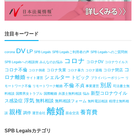
注目キーワード
DV
LP
corona
SPB Legals
SPB Legalsご利用者の声
SPB Legalsへのご質問例
コロナ
コロナDV
SPB Legalsへの相談例
みんなのお悩み
コロナウイルス
コ
コロナ不倫
コロナ失業
コロナ閉店
コロナ倒産
コロナ暴力
コロナ退職
ロナ離婚
シェルター
トピック
サイト運営
プライバシーポリシー
リ
別居
不倫
不貞
モートワーク不倫
リモートワーク離婚
事業運営
司法書士無
新型コロナウイル
料相談
国際男女トラブル
国際離婚
弁護士無料相談
悩み
浮気
ス感染症
無料相談
無料相談フォーム
無料電話相談
税理士無料相
離婚
親権
養育費
調停
談
運営会社
面会交流
SPB Legalsカテゴリ