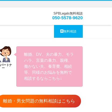
SPBLegals無料相談
050-5578-9620
無料相談
離婚、DV、夫の暴力、モラ
ハラ、言葉の暴力、親権、
働かない夫、養育費、相続
等、同様のお悩みを無料で
相談するならこちら↓
離婚・男女問題の無料相談はこちら