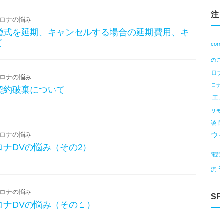
注
ロナの悩み
婚式を延期、キャンセルする場合の延期費用、キ
て
cor
の
ロ
ロナの悩み
ロ
契約破棄について
ェ
リ
談
ウ
ロナの悩み
ナDVの悩み（その2）
電
流
ロナの悩み
S
ロナDVの悩み（その１）