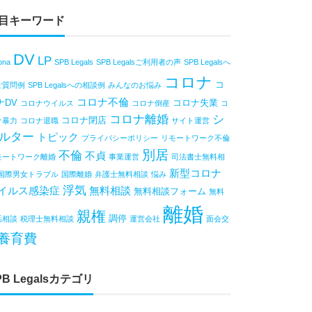
目キーワード
DV
LP
ona
SPB Legals
SPB Legalsご利用者の声
SPB Legalsへ
コロナ
コ
ご質問例
SPB Legalsへの相談例
みんなのお悩み
コロナ不倫
ナDV
コロナ失業
コロナウイルス
コロナ倒産
コ
コロナ離婚
シ
コロナ閉店
ナ暴力
コロナ退職
サイト運営
ルター
トピック
プライバシーポリシー
リモートワーク不倫
別居
不倫
不貞
モートワーク離婚
事業運営
司法書士無料相
新型コロナ
国際男女トラブル
国際離婚
弁護士無料相談
悩み
浮気
イルス感染症
無料相談
無料相談フォーム
無料
離婚
親権
調停
話相談
税理士無料相談
運営会社
面会交
養育費
PB Legalsカテゴリ