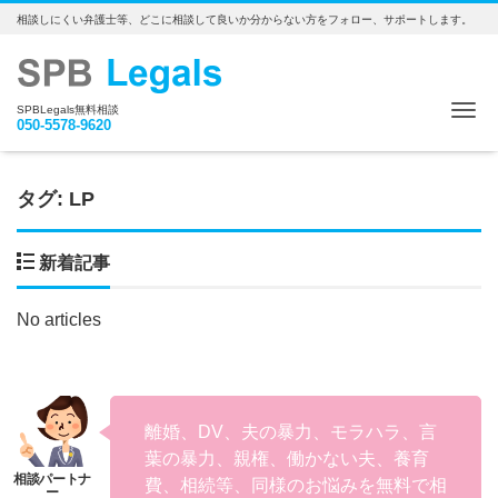
相談しにくい弁護士等、どこに相談して良いか分からない方をフォロー、サポートします。
Me
SPBLegals無料相談
050-5578-9620
タグ:
LP
新着記事
No articles
離婚、DV、夫の暴力、モラハラ、言
葉の暴力、親権、働かない夫、養育
費、相続等、同様のお悩みを無料で相