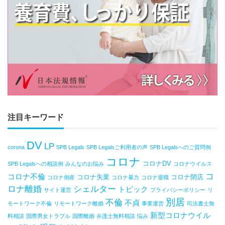
注目キーワード
DV
LP
corona
SPB Legals
SPB Legalsご利用者の声
SPB Legalsへのご質問例
コロナ
コロナDV
SPB Legalsへの相談例
みんなのお悩み
コロナウイルス
コ
コロナ不倫
コロナ失業
コロナ閉店
コロナ倒産
コロナ暴力
コロナ退職
ロナ離婚
シェルター
トピック
サイト運営
プライバシーポリシー
リ
別居
不倫
不貞
モートワーク不倫
リモートワーク離婚
事業運営
司法書士無
新型コロナウイル
料相談
国際男女トラブル
国際離婚
弁護士無料相談
悩み