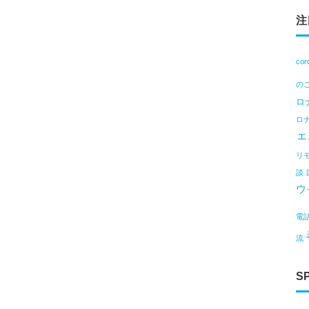
注
cor
の
ロ
ロ
ェ
リ
談
ウ
電
流
S