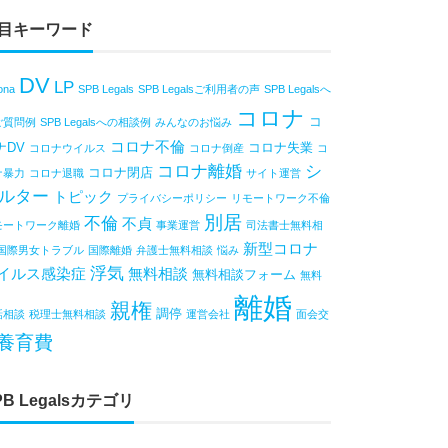
目キーワード
DV
LP
ona
SPB Legals
SPB Legalsご利用者の声
SPB Legalsへ
コロナ
コ
ご質問例
SPB Legalsへの相談例
みんなのお悩み
コロナ不倫
ナDV
コロナ失業
コロナウイルス
コロナ倒産
コ
コロナ離婚
シ
コロナ閉店
ナ暴力
コロナ退職
サイト運営
ルター
トピック
プライバシーポリシー
リモートワーク不倫
別居
不倫
不貞
モートワーク離婚
事業運営
司法書士無料相
新型コロナ
国際男女トラブル
国際離婚
弁護士無料相談
悩み
浮気
イルス感染症
無料相談
無料相談フォーム
無料
離婚
親権
調停
話相談
税理士無料相談
運営会社
面会交
養育費
PB Legalsカテゴリ