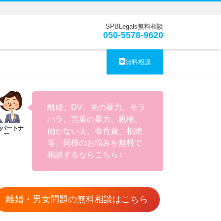
SPBLegals無料相談
050-5578-9620
無料相談
離婚、DV、夫の暴力、モラ
ハラ、言葉の暴力、親権、
働かない夫、養育費、相続
等、同様のお悩みを無料で
相談するならこちら↓
離婚・男女問題の無料相談はこちら