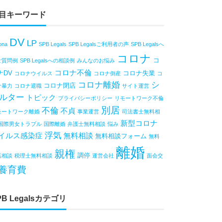
目キーワード
DV
LP
ona
SPB Legals
SPB Legalsご利用者の声
SPB Legalsへ
コロナ
コ
ご質問例
SPB Legalsへの相談例
みんなのお悩み
コロナ不倫
ナDV
コロナ失業
コロナウイルス
コロナ倒産
コ
コロナ離婚
シ
コロナ閉店
ナ暴力
コロナ退職
サイト運営
ルター
トピック
プライバシーポリシー
リモートワーク不倫
別居
不倫
不貞
モートワーク離婚
事業運営
司法書士無料相
新型コロナ
国際男女トラブル
国際離婚
弁護士無料相談
悩み
浮気
イルス感染症
無料相談
無料相談フォーム
無料
離婚
親権
調停
話相談
税理士無料相談
運営会社
面会交
養育費
PB Legalsカテゴリ