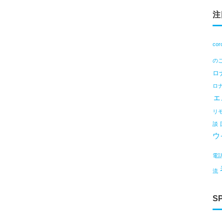
注
cor
の
ロ
ロ
ェ
リ
談
ウ
電
流
S