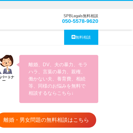
SPBLegals無料相談
050-5578-9620
無料相談
離婚、DV、夫の暴力、モラ
ハラ、言葉の暴力、親権、
働かない夫、養育費、相続
等、同様のお悩みを無料で
相談するならこちら↓
離婚・男女問題の無料相談はこちら