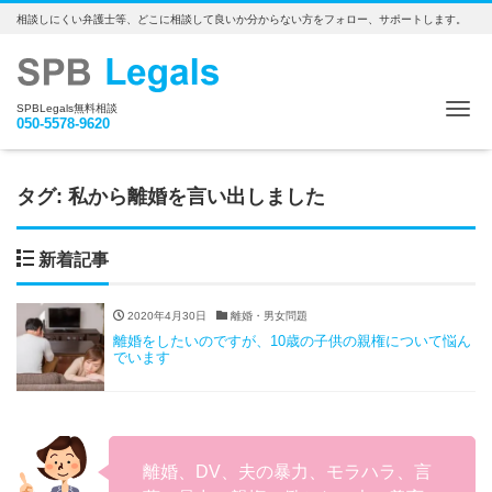
相談しにくい弁護士等、どこに相談して良いか分からない方をフォロー、サポートします。
Me
SPBLegals無料相談
050-5578-9620
タグ:
私から離婚を言い出しました
新着記事
2020年4月30日
離婚・男女問題
離婚をしたいのですが、10歳の子供の親権について悩ん
でいます
離婚、DV、夫の暴力、モラハラ、言