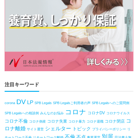
注目キーワード
DV
LP
corona
SPB Legals
SPB Legalsご利用者の声
SPB Legalsへのご質問例
コロナ
コロナDV
SPB Legalsへの相談例
みんなのお悩み
コロナウイルス
コ
コロナ不倫
コロナ失業
コロナ閉店
コロナ倒産
コロナ暴力
コロナ退職
ロナ離婚
シェルター
トピック
サイト運営
プライバシーポリシー
リ
別居
不倫
不貞
モートワーク不倫
リモートワーク離婚
事業運営
司法書士無