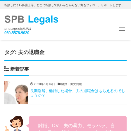
相談しにくい弁護士等、どこに相談して良いか分からない方をフォロー、サポートします。
Me
SPBLegals無料相談
050-5578-9620
タグ:
夫の退職金
新着記事
2020年5月16日
離婚・男女問題
長期別居、離婚した場合、夫の退職金はもらえるのでし
ょうか？
離婚、DV、夫の暴力、モラハラ、言