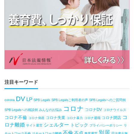
注目キーワード
DV
LP
corona
SPB Legals
SPB Legalsご利用者の声
SPB Legalsへのご質問例
コロナ
コロナDV
SPB Legalsへの相談例
みんなのお悩み
コロナウイルス
コ
コロナ不倫
コロナ失業
コロナ閉店
コロナ倒産
コロナ暴力
コロナ退職
ロナ離婚
シェルター
トピック
サイト運営
プライバシーポリシー
リ
別居
不倫
不貞
モートワーク不倫
リモートワーク離婚
事業運営
司法書士無