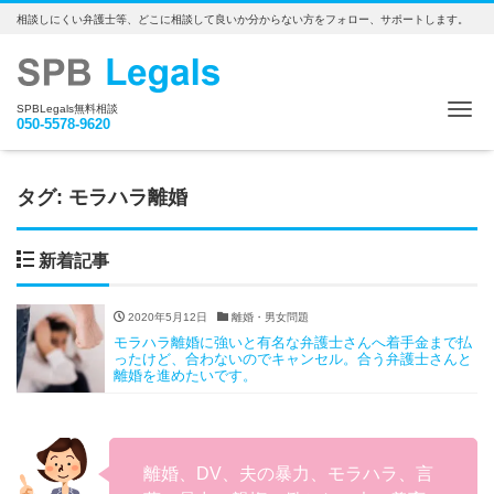
相談しにくい弁護士等、どこに相談して良いか分からない方をフォロー、サポートします。
Me
SPBLegals無料相談
050-5578-9620
タグ:
モラハラ離婚
新着記事
2020年5月12日
離婚・男女問題
モラハラ離婚に強いと有名な弁護士さんへ着手金まで払
ったけど、合わないのでキャンセル。合う弁護士さんと
離婚を進めたいです。
離婚、DV、夫の暴力、モラハラ、言