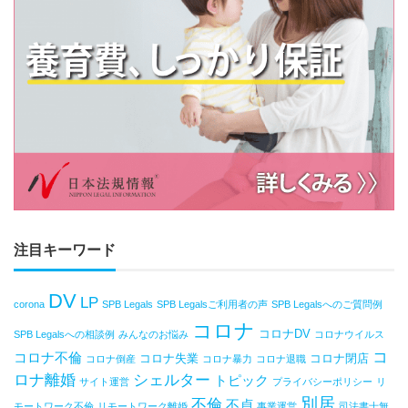
注目キーワード
DV
LP
corona
SPB Legals
SPB Legalsご利用者の声
SPB Legalsへのご質問例
コロナ
コロナDV
SPB Legalsへの相談例
みんなのお悩み
コロナウイルス
コ
コロナ不倫
コロナ失業
コロナ閉店
コロナ倒産
コロナ暴力
コロナ退職
ロナ離婚
シェルター
トピック
サイト運営
プライバシーポリシー
リ
別居
不倫
不貞
モートワーク不倫
リモートワーク離婚
事業運営
司法書士無